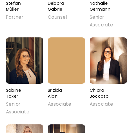
Stefan
Debora
Nathalie
Müller
Gabriel
Germann
Partner
Counsel
Senior
Associate
Sabine
Brizida
Chiara
Taxer
Alani
Boccato
Senior
Associate
Associate
Associate