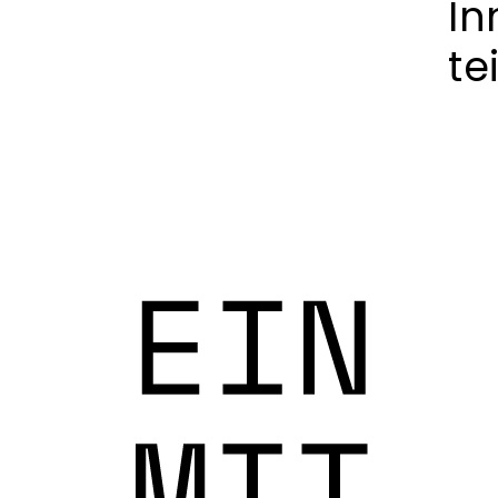
In
te