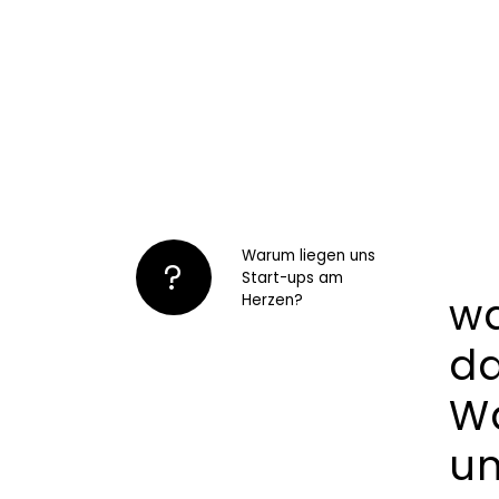
Warum liegen uns
?
Start-ups am
wa
Herzen?
da
Wa
un