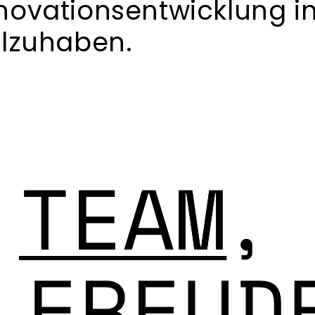
novationsentwicklung i
ilzuhaben.