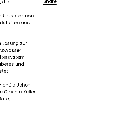
Share
 die
em Unternehmen
adstoffen aus
e Lösung zur
 Abwasser
iltersystem
uberes und
tet.
Michèle Joho-
 Claudia Keller
iate,