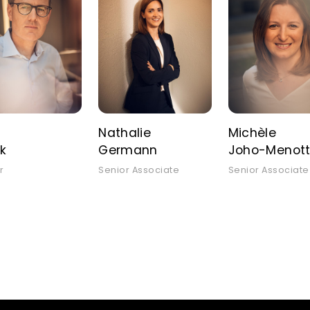
Nathalie
Michèle
k
Germann
Joho-Menott
r
Senior Associate
Senior Associate