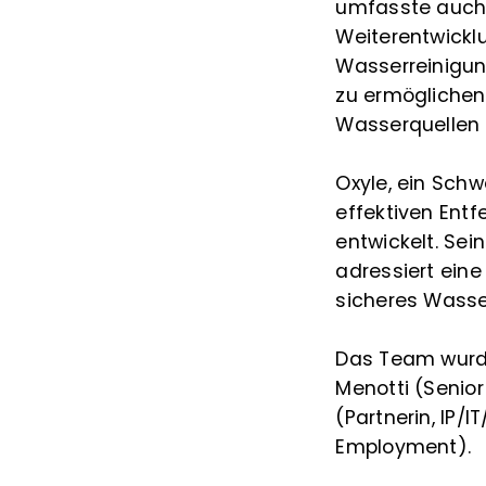
umfasste auch w
Weiterentwickl
Wasserreinigun
zu ermöglichen
Wasserquellen z
Oxyle, ein Sch
effektiven Ent
entwickelt. Sei
adressiert ein
sicheres Wasse
Das Team wurde
Menotti (Senio
(Partnerin, IP/
Employment).