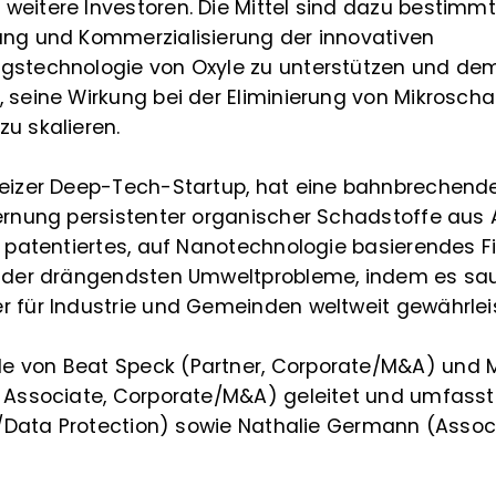
eitere Investoren. Die Mittel sind dazu bestimmt,
ung und Kommerzialisierung der innovativen
gstechnologie von Oxyle zu unterstützen und d
, seine Wirkung bei der Eliminierung von Mikrosch
u skalieren.
weizer Deep-Tech-Startup, hat eine bahnbrechend
fernung persistenter organischer Schadstoffe aus
n patentiertes, auf Nanotechnologie basierendes F
e der drängendsten Umweltprobleme, indem es sa
r für Industrie und Gemeinden weltweit gewährleis
 von Beat Speck (Partner, Corporate/M&A) und 
r Associate, Corporate/M&A) geleitet und umfasste
IT/Data Protection) sowie Nathalie Germann (Assoc