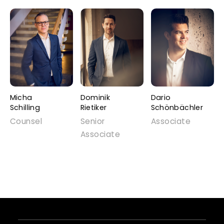
Micha
Dominik
Dario
Schilling
Rietiker
Schönbächler
Counsel
Senior
Associate
Associate