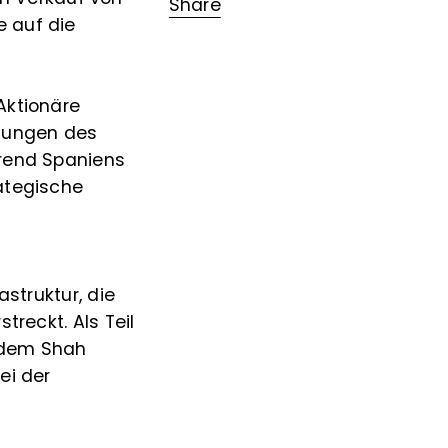
Share
e auf die
Aktionäre
ngungen des
hrend Spaniens
rategische
astruktur, die
treckt. Als Teil
 dem Shah
ei der