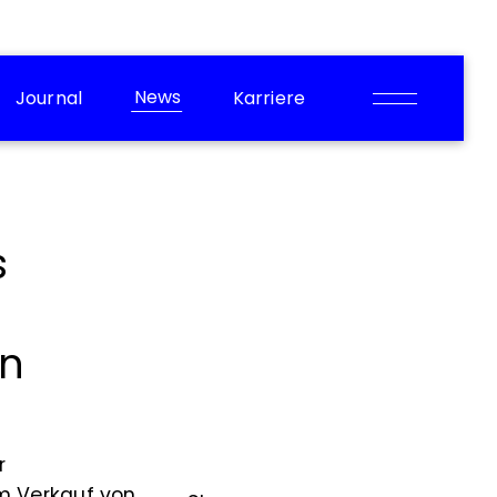
News
Journal
Karriere
s
en
r
m Verkauf von