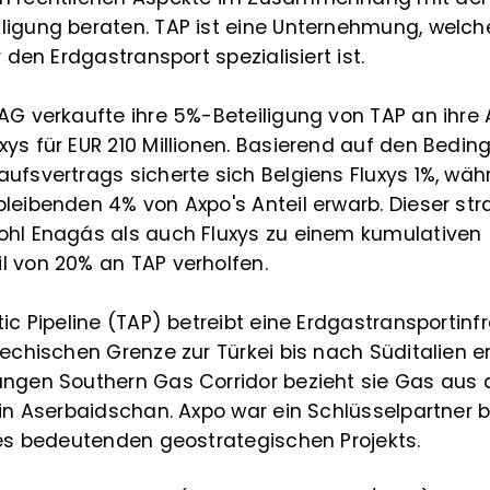
ligung beraten. TAP ist eine Unternehmung, welch
r den Erdgastransport spezialisiert ist.
AG verkaufte ihre 5%-Beteiligung von TAP an ihre 
xys für EUR 210 Millionen. Basierend auf den Bedi
aufsvertrags sicherte sich Belgiens Fluxys 1%, wä
leibenden 4% von Axpo's Anteil erwarb. Dieser st
ohl Enagás als auch Fluxys zu einem kumulativen
l von 20% an TAP verholfen.
ic Pipeline (TAP) betreibt eine Erdgastransportinfr
iechischen Grenze zur Türkei bis nach Süditalien ers
angen Southern Gas Corridor bezieht sie Gas aus
 in Aserbaidschan. Axpo war ein Schlüsselpartner b
ses bedeutenden geostrategischen Projekts.