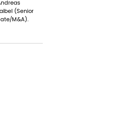
Andreas
ibel (Senior
orate/M&A).