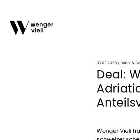
07.09.2023 / Deals & C
Deal: W
Adriati
Anteils
Wenger Vieli hat
schweizerisch