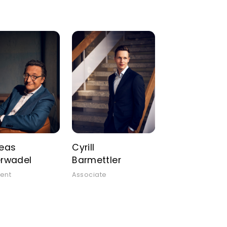
eas
Cyrill
rwadel
Barmettler
ent
Associate