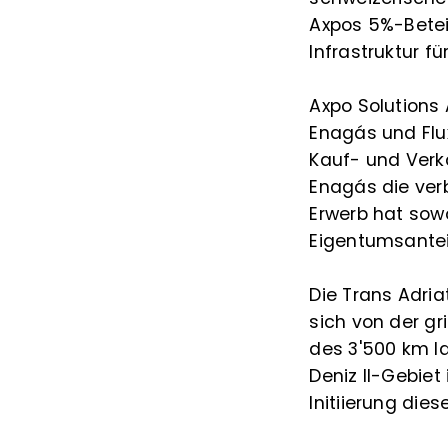
Axpos 5%-Betei
Infrastruktur fü
Axpo Solutions 
Enagás und Flu
Kauf- und Verk
Enagás die verb
Erwerb hat sow
Eigentumsantei
Die Trans Adriat
sich von der gr
des 3'500 km l
Deniz II-Gebiet
Initiierung die