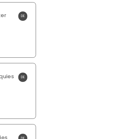
ter
DE
quies
DE
ies
DE