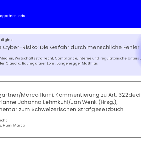
mgartner Loris
tlights
 Cyber-Risiko: Die Gefahr durch menschliche Fehler
Medien, Wirtschaftsstrafrecht, Compliance, Interne und regulatorische Unter
ller Claudia, Baumgartner Loris, Langenegger Matthias
gartner/Marco Hurni, Kommentierung zu Art. 322dec
arianne Johanna Lehmkuhl/Jan Wenk (Hrsg.),
entar zum Schweizerischen Strafgesetzbuch
echt
s, Hurni Marco