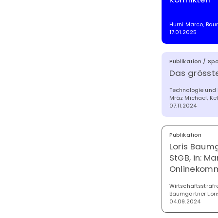
Hurni Marco, Bau
17.01.2025
Publikation / Spo
Das grösste
Technologie und 
Mráz Michael, Ke
07.11.2024
Publikation
Loris Baum
StGB, in: M
Onlinekomm
Wirtschaftsstrafr
Baumgartner Lori
04.09.2024