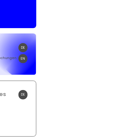
DE
suchungen
EN
ies
DE