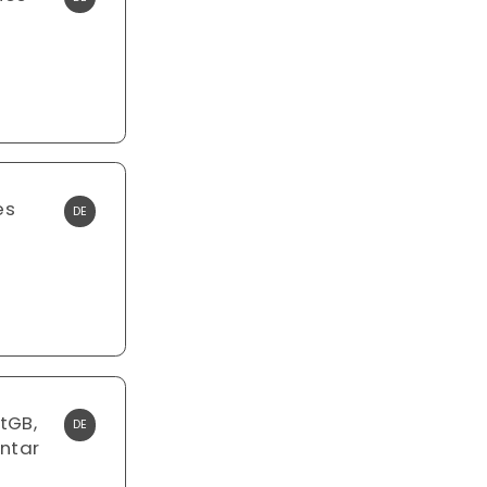
es
DE
tGB,
DE
ntar