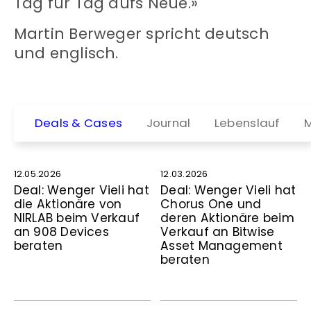
Tag für Tag aufs Neue.»
Martin Berweger spricht deutsch
und englisch.
Deals & Cases
Journal
Lebenslauf
M
12.05.2026
12.03.2026
Deal: Wenger Vieli hat
Deal: Wenger Vieli hat
die Aktionäre von
Chorus One und
NIRLAB beim Verkauf
deren Aktionäre beim
an 908 Devices
Verkauf an Bitwise
beraten
Asset Management
beraten