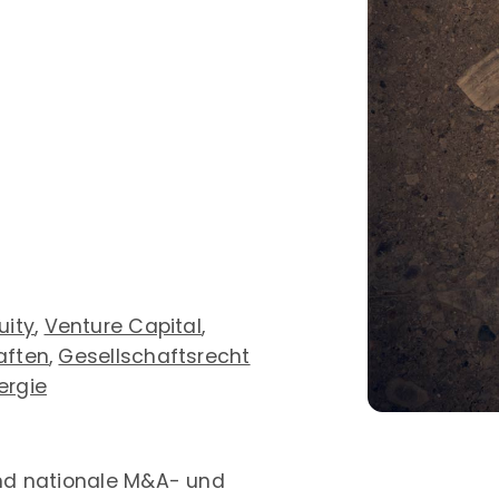
uity
,
Venture Capital
,
aften
,
Gesellschaftsrecht
ergie
und nationale M&A- und