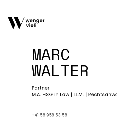
MARC
WALTER
Partner
M.A. HSG in Law | LL.M. | Rechtsanw
+41 58 958 53 58